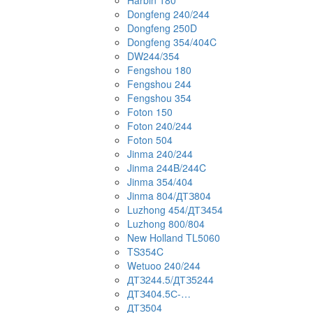
Harbin 180
Dongfeng 240/244
Dongfeng 250D
Dongfeng 354/404C
DW244/354
Fengshou 180
Fengshou 244
Fengshou 354
Foton 150
Foton 240/244
Foton 504
Jinma 240/244
Jinma 244B/244C
Jinma 354/404
Jinma 804/ДТЗ804
Luzhong 454/ДТЗ454
Luzhong 800/804
New Holland TL5060
TS354C
Wetuoo 240/244
ДТЗ244.5/ДТЗ5244
ДТЗ404.5С-…
ДТЗ504