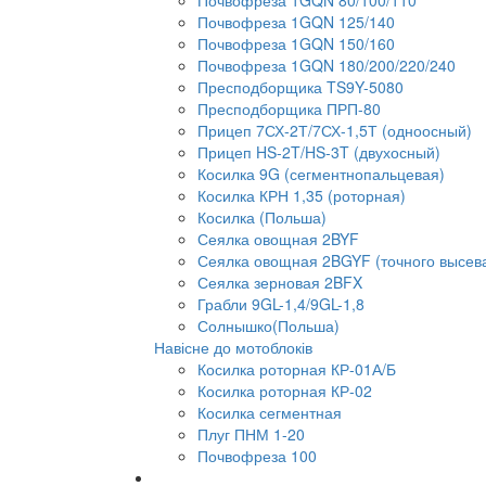
Почвофреза 1GQN 80/100/110
Почвофреза 1GQN 125/140
Почвофреза 1GQN 150/160
Почвофреза 1GQN 180/200/220/240
Пресподборщика TS9Y-5080
Пресподборщика ПРП-80
Прицеп 7СХ-2Т/7СХ-1,5Т (одноосный)
Прицеп HS-2T/HS-3T (двухосный)
Косилка 9G (сегментнопальцевая)
Косилка КРН 1,35 (роторная)
Косилка (Польша)
Сеялка овощная 2BYF
Сеялка овощная 2BGYF (точного высев
Сеялка зерновая 2BFX
Грабли 9GL-1,4/9GL-1,8
Солнышко(Польша)
Навісне до мотоблоків
Косилка роторная КР-01А/Б
Косилка роторная КР-02
Косилка сегментная
Плуг ПНМ 1-20
Почвофреза 100