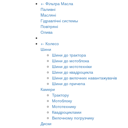
+
-
Фільтра Масла
Паливні
Mасляні
Гідравлічні системы
Повітряні
Олива
+
-
Колесо
Шини
Шини до трактора
Шини до мотоблока
Шини до мототехніки
Шини до квадроцикла
Шини до вилочних навантажувачів
Шини до причепа
Камери
Трактору
Мотоблоку
Мототехнику
Квадроциклами
Вилочному погрузчику
Диски