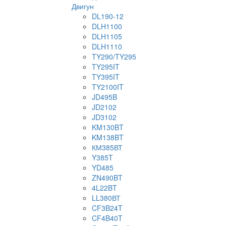
Двигун
DL190-12
DLH1100
DLH1105
DLH1110
TY290/TY295
TY295IT
TY395IT
TY2100IT
JD495B
JD2102
JD3102
KM130BT
KM138BT
КМ385ВТ
Y385T
YD485
ZN490BT
4L22BT
LL380ВТ
CF3B24T
CF4B40T