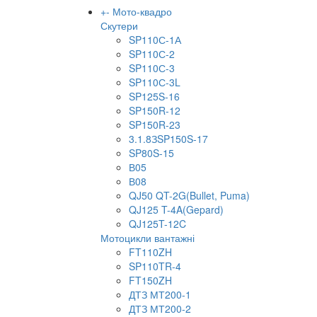
+
-
Мото-квадро
Скутери
SP110С-1А
SP110С-2
SP110С-3
SP110С-3L
SP125S-16
SP150R-12
SP150R-23
3.1.8ЗSP150S-17
SP80S-15
В05
В08
QJ50 QT-2G(Bullet, Puma)
QJ125 T-4A(Gepard)
QJ125T-12C
Мотоцикли вантажні
FT110ZH
SP110TR-4
FT150ZH
ДТЗ МТ200-1
ДТЗ МТ200-2