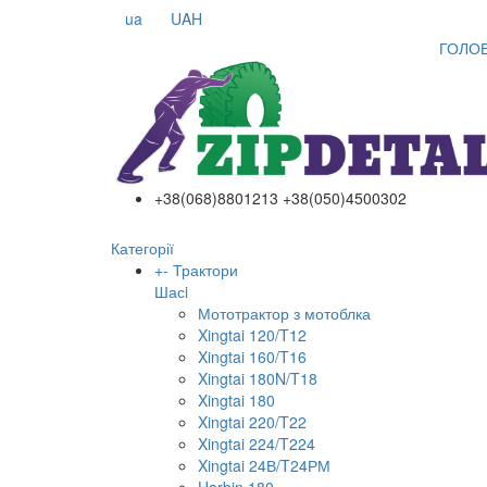
ua
UAH
ГОЛО
+38(068)8801213 +38(050)4500302
Категорії
+
-
Трактори
Шасi
Мототрактор з мотоблка
Xingtai 120/T12
Xingtai 160/T16
Xingtai 180N/T18
Xingtai 180
Xingtai 220/T22
Xingtai 224/T224
Xingtai 24В/T24РМ