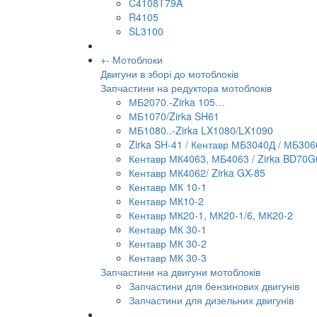
C4108T79A
R4105
SL3100
+
-
Мотоблоки
Двигуни в зборі до мотоблоків
Запчастини на редуктора мотоблоків
МБ2070.-Zirka 105…
МБ1070/Zirka SH61
МБ1080..-Zirka LX1080/LX1090
Zirka SH-41 / Кентавр МБ3040Д / МБ306
Кентавр МК4063, МБ4063 / Zirka BD70G
Кентавр МК4062/ Zirka GX-85
Кентавр МК 10-1
Кентавр МК10-2
Кентавр МК20-1, МК20-1/6, МК20-2
Кентавр МК 30-1
Кентавр МК 30-2
Кентавр МК 30-3
Запчастини на двигуни мотоблоків
Запчастини для бензинових двигунів
Запчастини для дизельних двигунів