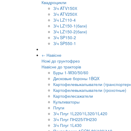
Квадроцикли
З/ч ATV150Х
З/ч ATV250Х
З/ч LZ110-4
З/ч LZ150-1(баги)
З/ч LZ150-2(баги)
З/ч SP150-2
З/ч SP550-1
+
-
Навісне
Ножі до грунтофрез
Навісне до тракторів
Буры 1-W30/50/60
Дисковые бороны 1BQX
Картофелевыкапыватели (транспортер
Картофелевыкапыватели (грохотные)
Картофелесажатели
Культиваторы
Плуги
З/ч Плуг 1L220/1L320/1L420
З/ч Плуг ПН225/ПН230
З/ч Плуг 1L430