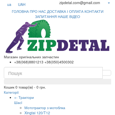
zipdetal.com@gmail.com
ua
UAH
ГОЛОВНА
ПРО НАС
ДОСТАВКА І ОПЛАТА
КОНТАКТИ
ЗАПИТАННЯ
НАШЕ ВІДЕО
Магазин оригінальних запчастин
+38(068)8801213 +38(050)4500302
Кошик
0 товар(ів) - 0 грн.
Категорії
+
-
Трактори
Шасi
Мототрактор з мотоблка
Xingtai 120/T12