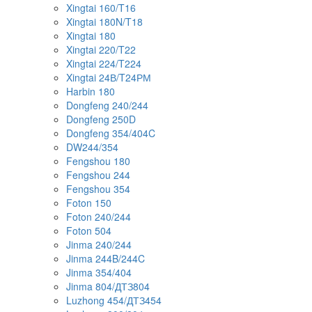
Xingtai 160/T16
Xingtai 180N/T18
Xingtai 180
Xingtai 220/T22
Xingtai 224/T224
Xingtai 24В/T24РМ
Harbin 180
Dongfeng 240/244
Dongfeng 250D
Dongfeng 354/404C
DW244/354
Fengshou 180
Fengshou 244
Fengshou 354
Foton 150
Foton 240/244
Foton 504
Jinma 240/244
Jinma 244B/244C
Jinma 354/404
Jinma 804/ДТЗ804
Luzhong 454/ДТЗ454