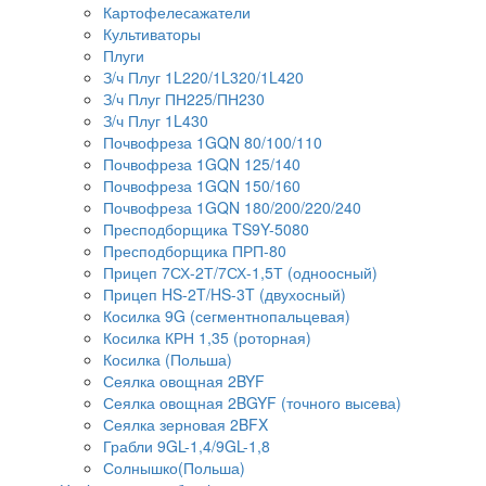
Картофелесажатели
Культиваторы
Плуги
З/ч Плуг 1L220/1L320/1L420
З/ч Плуг ПН225/ПН230
З/ч Плуг 1L430
Почвофреза 1GQN 80/100/110
Почвофреза 1GQN 125/140
Почвофреза 1GQN 150/160
Почвофреза 1GQN 180/200/220/240
Пресподборщика TS9Y-5080
Пресподборщика ПРП-80
Прицеп 7СХ-2Т/7СХ-1,5Т (одноосный)
Прицеп HS-2T/HS-3T (двухосный)
Косилка 9G (сегментнопальцевая)
Косилка КРН 1,35 (роторная)
Косилка (Польша)
Сеялка овощная 2BYF
Сеялка овощная 2BGYF (точного высева)
Сеялка зерновая 2BFX
Грабли 9GL-1,4/9GL-1,8
Солнышко(Польша)