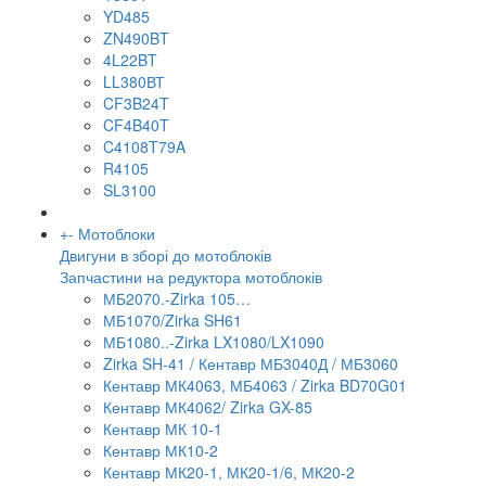
YD485
ZN490BT
4L22BT
LL380ВТ
CF3B24T
CF4B40T
C4108T79A
R4105
SL3100
+
-
Мотоблоки
Двигуни в зборі до мотоблоків
Запчастини на редуктора мотоблоків
МБ2070.-Zirka 105…
МБ1070/Zirka SH61
МБ1080..-Zirka LX1080/LX1090
Zirka SH-41 / Кентавр МБ3040Д / МБ3060
Кентавр МК4063, МБ4063 / Zirka BD70G01
Кентавр МК4062/ Zirka GX-85
Кентавр МК 10-1
Кентавр МК10-2
Кентавр МК20-1, МК20-1/6, МК20-2