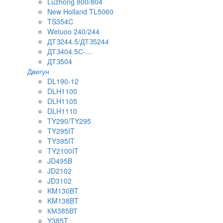
Luzhong 800/804
New Holland TL5060
TS354C
Wetuoo 240/244
ДТЗ244.5/ДТЗ5244
ДТЗ404.5С-…
ДТЗ504
Двигун
DL190-12
DLH1100
DLH1105
DLH1110
TY290/TY295
TY295IT
TY395IT
TY2100IT
JD495B
JD2102
JD3102
KM130BT
KM138BT
КМ385ВТ
Y385T