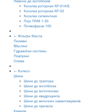
Навісне до мотоблоків
Косилка роторная КР-01А/Б
Косилка роторная КР-02
Косилка сегментная
Плуг ПНМ 1-20
Почвофреза 100
+
-
Фільтра Масла
Паливні
Mасляні
Гідравлічні системы
Повітряні
Олива
+
-
Колесо
Шини
Шини до трактора
Шини до мотоблока
Шини до мототехніки
Шини до квадроцикла
Шини до вилочних навантажувачів
Шини до причепа
Камери