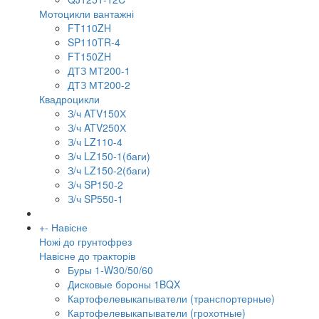
Мотоцикли вантажні
FT110ZH
SP110TR-4
FT150ZH
ДТЗ МТ200-1
ДТЗ МТ200-2
Квадроцикли
З/ч ATV150Х
З/ч ATV250Х
З/ч LZ110-4
З/ч LZ150-1(баги)
З/ч LZ150-2(баги)
З/ч SP150-2
З/ч SP550-1
+
-
Навісне
Ножі до грунтофрез
Навісне до тракторів
Буры 1-W30/50/60
Дисковые бороны 1BQX
Картофелевыкапыватели (транспортерные)
Картофелевыкапыватели (грохотные)