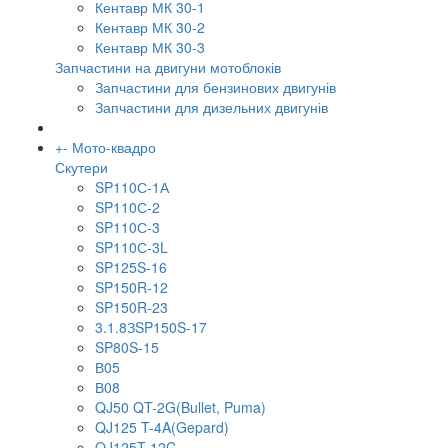
Кентавр МК 30-1
Кентавр МК 30-2
Кентавр МК 30-3
Запчастини на двигуни мотоблоків
Запчастини для бензинових двигунів
Запчастини для дизельних двигунів
+
-
Мото-квадро
Скутери
SP110С-1А
SP110С-2
SP110С-3
SP110С-3L
SP125S-16
SP150R-12
SP150R-23
3.1.8ЗSP150S-17
SP80S-15
В05
В08
QJ50 QT-2G(Bullet, Puma)
QJ125 T-4A(Gepard)
QJ125T-12C