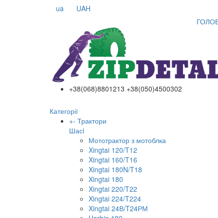
ua
UAH
ГОЛО
+38(068)8801213 +38(050)4500302
Категорії
+
-
Трактори
Шасi
Мототрактор з мотоблка
Xingtai 120/T12
Xingtai 160/T16
Xingtai 180N/T18
Xingtai 180
Xingtai 220/T22
Xingtai 224/T224
Xingtai 24В/T24РМ