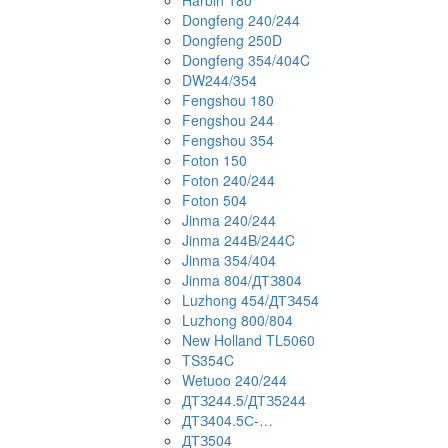
Harbin 180
Dongfeng 240/244
Dongfeng 250D
Dongfeng 354/404C
DW244/354
Fengshou 180
Fengshou 244
Fengshou 354
Foton 150
Foton 240/244
Foton 504
Jinma 240/244
Jinma 244B/244C
Jinma 354/404
Jinma 804/ДТЗ804
Luzhong 454/ДТЗ454
Luzhong 800/804
New Holland TL5060
TS354C
Wetuoo 240/244
ДТЗ244.5/ДТЗ5244
ДТЗ404.5С-…
ДТЗ504