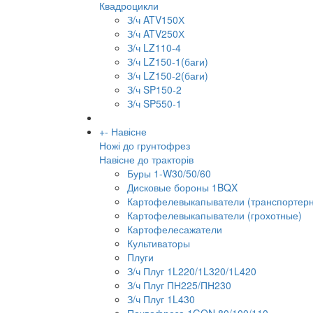
Квадроцикли
З/ч ATV150Х
З/ч ATV250Х
З/ч LZ110-4
З/ч LZ150-1(баги)
З/ч LZ150-2(баги)
З/ч SP150-2
З/ч SP550-1
+
-
Навісне
Ножі до грунтофрез
Навісне до тракторів
Буры 1-W30/50/60
Дисковые бороны 1BQX
Картофелевыкапыватели (транспортер
Картофелевыкапыватели (грохотные)
Картофелесажатели
Культиваторы
Плуги
З/ч Плуг 1L220/1L320/1L420
З/ч Плуг ПН225/ПН230
З/ч Плуг 1L430