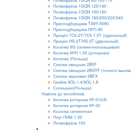
Почвофреза 1GQN 80/100/110
Почвофреза 1GQN 125/140
Почвофреза 1GQN 150/160
Почвофреза 1GQN 180/200/220/240
Пресподборщика TS9Y-5080
Пресподборщика ПРП-80
Прицеп 7СХ-2Т/7СХ-1,5Т (одноосный)
Прицеп HS-2T/HS-3T (двухосный)
Косилка 9G (сегментнопальцевая)
Косилка КРН 1,35 (роторная)
Косилка (Польша)
Сеялка овощная 2BYF
Сеялка овощная 2BGYF (точного высев
Сеялка зерновая 2BFX
Грабли 9GL-1,4/9GL-1,8
Солнышко(Польша)
Навісне до мотоблоків
Косилка роторная КР-01А/Б
Косилка роторная КР-02
Косилка сегментная
Плуг ПНМ 1-20
Почвофреза 100