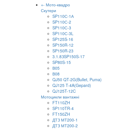
+
-
Мото-квадро
Скутери
SP110С-1А
SP110С-2
SP110С-3
SP110С-3L
SP125S-16
SP150R-12
SP150R-23
3.1.8ЗSP150S-17
SP80S-15
В05
В08
QJ50 QT-2G(Bullet, Puma)
QJ125 T-4A(Gepard)
QJ125T-12C
Мотоцикли вантажні
FT110ZH
SP110TR-4
FT150ZH
ДТЗ МТ200-1
ДТЗ МТ200-2