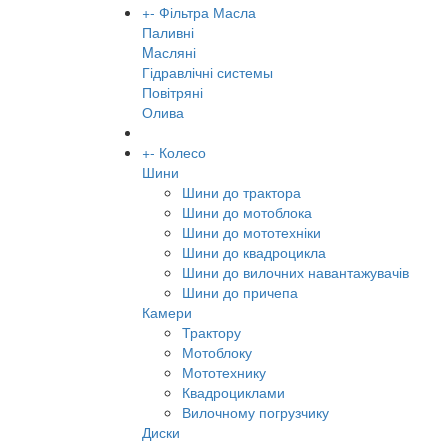
+
-
Фільтра Масла
Паливні
Mасляні
Гідравлічні системы
Повітряні
Олива
+
-
Колесо
Шини
Шини до трактора
Шини до мотоблока
Шини до мототехніки
Шини до квадроцикла
Шини до вилочних навантажувачів
Шини до причепа
Камери
Трактору
Мотоблоку
Мототехнику
Квадроциклами
Вилочному погрузчику
Диски