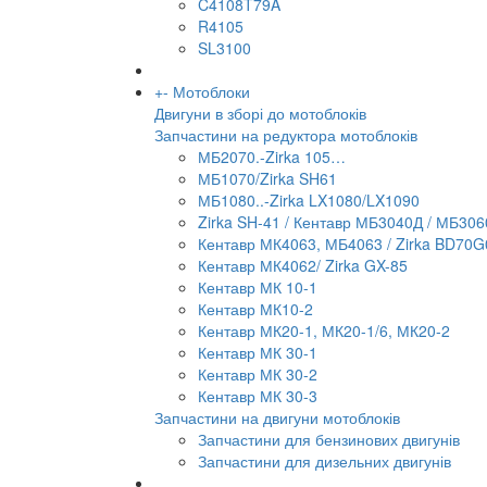
C4108T79A
R4105
SL3100
+
-
Мотоблоки
Двигуни в зборі до мотоблоків
Запчастини на редуктора мотоблоків
МБ2070.-Zirka 105…
МБ1070/Zirka SH61
МБ1080..-Zirka LX1080/LX1090
Zirka SH-41 / Кентавр МБ3040Д / МБ306
Кентавр МК4063, МБ4063 / Zirka BD70G
Кентавр МК4062/ Zirka GX-85
Кентавр МК 10-1
Кентавр МК10-2
Кентавр МК20-1, МК20-1/6, МК20-2
Кентавр МК 30-1
Кентавр МК 30-2
Кентавр МК 30-3
Запчастини на двигуни мотоблоків
Запчастини для бензинових двигунів
Запчастини для дизельних двигунів