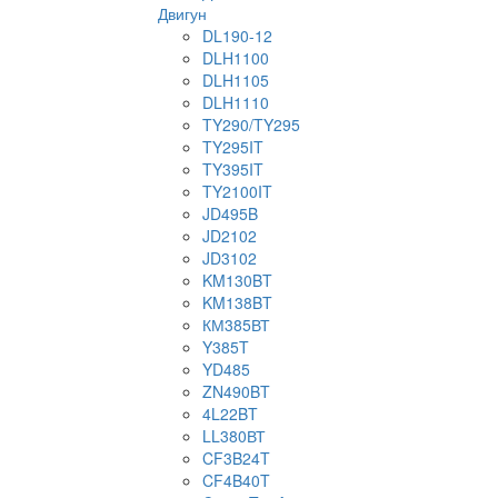
Двигун
DL190-12
DLH1100
DLH1105
DLH1110
TY290/TY295
TY295IT
TY395IT
TY2100IT
JD495B
JD2102
JD3102
KM130BT
KM138BT
КМ385ВТ
Y385T
YD485
ZN490BT
4L22BT
LL380ВТ
CF3B24T
CF4B40T