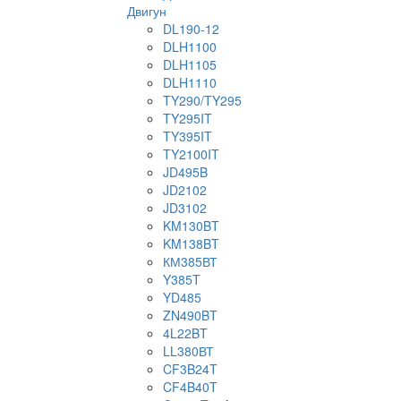
Двигун
DL190-12
DLH1100
DLH1105
DLH1110
TY290/TY295
TY295IT
TY395IT
TY2100IT
JD495B
JD2102
JD3102
KM130BT
KM138BT
КМ385ВТ
Y385T
YD485
ZN490BT
4L22BT
LL380ВТ
CF3B24T
CF4B40T