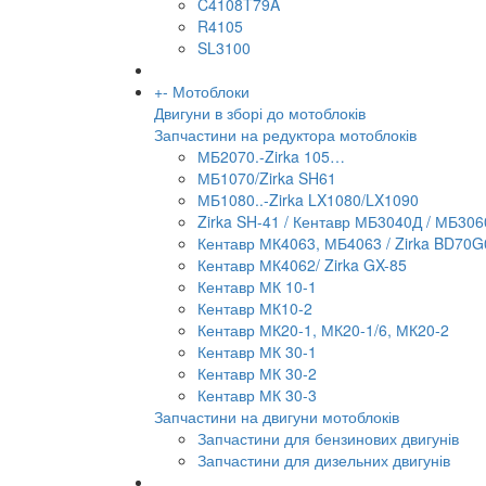
C4108T79A
R4105
SL3100
+
-
Мотоблоки
Двигуни в зборі до мотоблоків
Запчастини на редуктора мотоблоків
МБ2070.-Zirka 105…
МБ1070/Zirka SH61
МБ1080..-Zirka LX1080/LX1090
Zirka SH-41 / Кентавр МБ3040Д / МБ306
Кентавр МК4063, МБ4063 / Zirka BD70G
Кентавр МК4062/ Zirka GX-85
Кентавр МК 10-1
Кентавр МК10-2
Кентавр МК20-1, МК20-1/6, МК20-2
Кентавр МК 30-1
Кентавр МК 30-2
Кентавр МК 30-3
Запчастини на двигуни мотоблоків
Запчастини для бензинових двигунів
Запчастини для дизельних двигунів