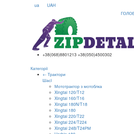
ua
UAH
ГОЛО
+38(068)8801213 +38(050)4500302
Категорії
+
-
Трактори
Шасi
Мототрактор з мотоблка
Xingtai 120/T12
Xingtai 160/T16
Xingtai 180N/T18
Xingtai 180
Xingtai 220/T22
Xingtai 224/T224
Xingtai 24В/T24РМ