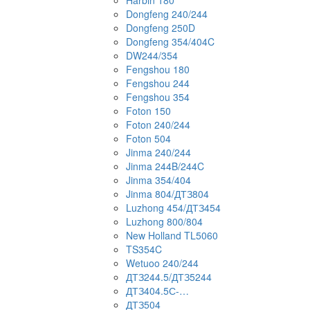
Harbin 180
Dongfeng 240/244
Dongfeng 250D
Dongfeng 354/404C
DW244/354
Fengshou 180
Fengshou 244
Fengshou 354
Foton 150
Foton 240/244
Foton 504
Jinma 240/244
Jinma 244B/244C
Jinma 354/404
Jinma 804/ДТЗ804
Luzhong 454/ДТЗ454
Luzhong 800/804
New Holland TL5060
TS354C
Wetuoo 240/244
ДТЗ244.5/ДТЗ5244
ДТЗ404.5С-…
ДТЗ504