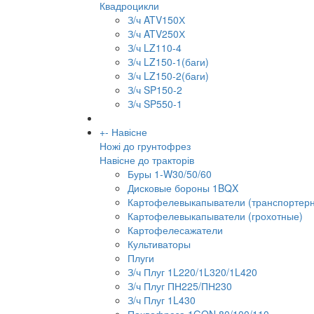
Квадроцикли
З/ч ATV150Х
З/ч ATV250Х
З/ч LZ110-4
З/ч LZ150-1(баги)
З/ч LZ150-2(баги)
З/ч SP150-2
З/ч SP550-1
+
-
Навісне
Ножі до грунтофрез
Навісне до тракторів
Буры 1-W30/50/60
Дисковые бороны 1BQX
Картофелевыкапыватели (транспортер
Картофелевыкапыватели (грохотные)
Картофелесажатели
Культиваторы
Плуги
З/ч Плуг 1L220/1L320/1L420
З/ч Плуг ПН225/ПН230
З/ч Плуг 1L430