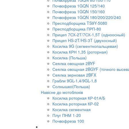
Почвофреза 1GQN 80/100/110
Почвофреза 1GQN 125/140
Почвофреза 1GQN 150/160
Почвофреза 1GQN 180/200/220/240
Пресподборщика TS9Y-5080
Пресподборщика ПРП-80
Прицеп 7СХ-2Т/7СХ-1,5Т (одноосный)
Прицеп HS-2T/HS-3T (двухосный)
Косилка 9G (сегментнопальцевая)
Косилка КРН 1,35 (роторная)
Косилка (Польша)
Сеялка овощная 2BYF
Сеялка овощная 2BGYF (точного высев
Сеялка зерновая 2BFX
Грабли 9GL-1,4/9GL-1,8
Солнышко(Польша)
Навісне до мотоблоків
Косилка роторная КР-01А/Б
Косилка роторная КР-02
Косилка сегментная
Плуг ПНМ 1-20
Почвофреза 100