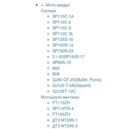
+
-
Мото-квадро
Скутери
SP110С-1А
SP110С-2
SP110С-3
SP110С-3L
SP125S-16
SP150R-12
SP150R-23
3.1.8ЗSP150S-17
SP80S-15
В05
В08
QJ50 QT-2G(Bullet, Puma)
QJ125 T-4A(Gepard)
QJ125T-12C
Мотоцикли вантажні
FT110ZH
SP110TR-4
FT150ZH
ДТЗ МТ200-1
ДТЗ МТ200-2