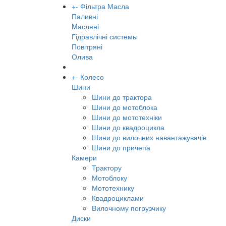
+
-
Фільтра Масла
Паливні
Mасляні
Гідравлічні системы
Повітряні
Олива
+
-
Колесо
Шини
Шини до трактора
Шини до мотоблока
Шини до мототехніки
Шини до квадроцикла
Шини до вилочних навантажувачів
Шини до причепа
Камери
Трактору
Мотоблоку
Мототехнику
Квадроциклами
Вилочному погрузчику
Диски