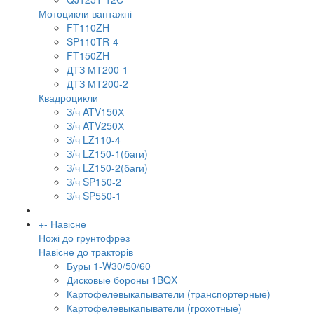
Мотоцикли вантажні
FT110ZH
SP110TR-4
FT150ZH
ДТЗ МТ200-1
ДТЗ МТ200-2
Квадроцикли
З/ч ATV150Х
З/ч ATV250Х
З/ч LZ110-4
З/ч LZ150-1(баги)
З/ч LZ150-2(баги)
З/ч SP150-2
З/ч SP550-1
+
-
Навісне
Ножі до грунтофрез
Навісне до тракторів
Буры 1-W30/50/60
Дисковые бороны 1BQX
Картофелевыкапыватели (транспортерные)
Картофелевыкапыватели (грохотные)