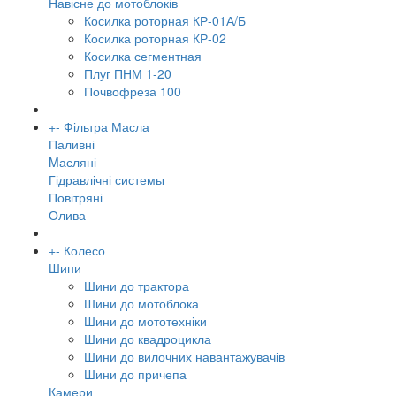
Навісне до мотоблоків
Косилка роторная КР-01А/Б
Косилка роторная КР-02
Косилка сегментная
Плуг ПНМ 1-20
Почвофреза 100
+
-
Фільтра Масла
Паливні
Mасляні
Гідравлічні системы
Повітряні
Олива
+
-
Колесо
Шини
Шини до трактора
Шини до мотоблока
Шини до мототехніки
Шини до квадроцикла
Шини до вилочних навантажувачів
Шини до причепа
Камери