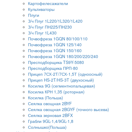
Картофелесажатели
Культиваторы
Плуги
З/ч Плуг 1L220/1L320/1L420
З/ч Плуг ПН225/ПН230
З/ч Плуг 1L430
Почвофреза 1GQN 80/100/110
Почвофреза 1GQN 125/140
Почвофреза 1GQN 150/160
Почвофреза 1GQN 180/200/220/240
Пресподборщика TS9Y-5080
Пресподборщика ПРП-80
Прицеп 7СХ-2Т/7СХ-1,5Т (одноосный)
Прицеп HS-2T/HS-3T (двухосный)
Косилка 9G (сегментнопальцевая)
Косилка КРН 1,35 (роторная)
Косилка (Польша)
Сеялка овощная 2BYF
Сеялка овощная 2BGYF (точного высева)
Сеялка зерновая 2BFX
Грабли 9GL-1,4/9GL-1,8
Солнышко(Польша)