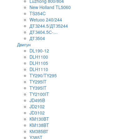
Luzhong 800/804
New Holland TL5060
TS354C
Wetuoo 240/244
ДТЗ244.5/ДТЗ5244
ДТЗ404.5С-…
ДТЗ504
Двигун
DL190-12
DLH1100
DLH1105
DLH1110
TY290/TY295
TY295IT
TY395IT
TY2100IT
JD495B
JD2102
JD3102
KM130BT
KM138BT
КМ385ВТ
Y385T