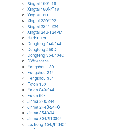
Xingtai 160/T16
Xingtai 180N/T18
Xingtai 180
Xingtai 220/T22
Xingtai 224/T224
Xingtai 24В/T24РМ
Harbin 180
Dongfeng 240/244
Dongfeng 250D
Dongfeng 354/404C
DW244/354
Fengshou 180
Fengshou 244
Fengshou 354
Foton 150
Foton 240/244
Foton 504
Jinma 240/244
Jinma 244B/244C
Jinma 354/404
Jinma 804/ДТЗ804
Luzhong 454/ДТЗ454