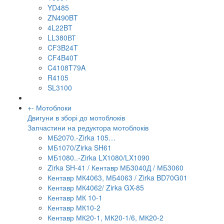
YD485
ZN490BT
4L22BT
LL380ВТ
CF3B24T
CF4B40T
C4108T79A
R4105
SL3100
+
-
Мотоблоки
Двигуни в зборі до мотоблоків
Запчастини на редуктора мотоблоків
МБ2070.-Zirka 105…
МБ1070/Zirka SH61
МБ1080..-Zirka LX1080/LX1090
Zirka SH-41 / Кентавр МБ3040Д / МБ3060
Кентавр МК4063, МБ4063 / Zirka BD70G01
Кентавр МК4062/ Zirka GX-85
Кентавр МК 10-1
Кентавр МК10-2
Кентавр МК20-1, МК20-1/6, МК20-2