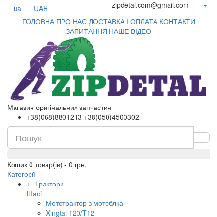
zipdetal.com@gmail.com
ua
UAH
ГОЛОВНА
ПРО НАС
ДОСТАВКА І ОПЛАТА
КОНТАКТИ
ЗАПИТАННЯ
НАШЕ ВІДЕО
Магазин оригінальних запчастин
+38(068)8801213 +38(050)4500302
Кошик
0 товар(ів) - 0 грн.
Категорії
+
-
Трактори
Шасi
Мототрактор з мотоблка
Xingtai 120/T12