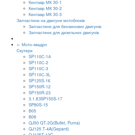
Кентавр МК 30-1
Кентавр МК 30-2
Кентавр МК 30-3
Запчастини на двигуни мотоблоків
Запчастини для бензинових двигунів
Запчастини для дизельних двигунів
+
-
Мото-квадро
Скутери
SP110С-1А
SP110С-2
SP110С-3
SP110С-3L
SP125S-16
SP150R-12
SP150R-23
3.1.8ЗSP150S-17
SP80S-15
В05
В08
QJ50 QT-2G(Bullet, Puma)
QJ125 T-4A(Gepard)
QJ125T-12C