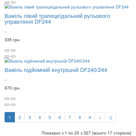
Важіль лівий трапецеїдальний рульового
управління DF244
..
335 грн.
Важіль підйомний внутрішній DF240/244
..
670 грн.
1
2
3
4
5
6
7
8
9
>
>|
Показано з 1 по 20 з 327 (всього 17 сторінок)